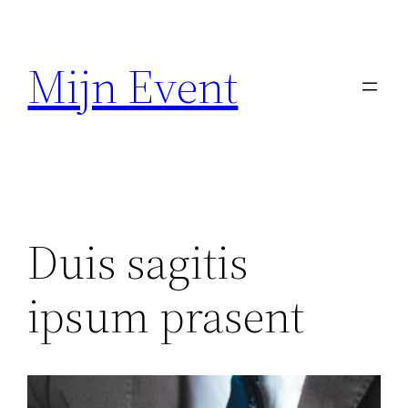
Ga
naar
Mijn Event
de
inhoud
Duis sagitis
ipsum prasent